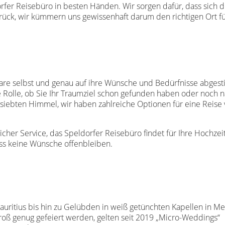
orfer Reisebüro in besten Händen. Wir sorgen dafür, dass sich 
ück, wir kümmern uns gewissenhaft darum den richtigen Ort für 
are selbst und genau auf ihre Wünsche und Bedürfnisse abgestim
ne Rolle, ob Sie Ihr Traumziel schon gefunden haben oder noch n
iebten Himmel, wir haben zahlreiche Optionen für eine Reise v
icher Service, das Speldorfer Reisebüro findet für Ihre Hochzei
ass keine Wünsche offenbleiben.
ritius bis hin zu Gelübden in weiß getünchten Kapellen in Mex
roß genug gefeiert werden, gelten seit 2019 „Micro-Weddings“