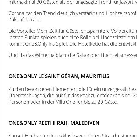
mit maximal 30 Gästen als der angesagte Trend für Jawort-
Corona hat den Trend deutlich verstärkt und Hochzeitspro
Zukunft voraus.
Die Vorteile: Mehr Zeit für Gäste, entspanntere Vorbereit
letzten Punkte spielen auch eine Rolle bei Hochzeitsfeiern
kommt One&Only ins Spiel. Die Hotelkette hat die Entwicklu
Und da das Winterhalbjahr die Saison der Hochzeitsmessen 
ONE&ONLY LE SAINT GÉRAN, MAURITIUS
Zu den besonderen Elementen, die für ein unvergessliches
Überraschungen, die nur für das Paar zu entdecken sind. 
Personen oder in der Villa One für bis zu 20 Gäste.
ONE&ONLY REETHI RAH, MALEDIVEN
Sunset-Hochzeiten im exklusiv gemieteten Strandrestaurant