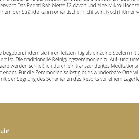
berwort: Das Reehti Rah bietet 12 davon und eine Mikro-Hochz
einem der Strände kann romantischer nicht sein. Noch intimer 
e begeben, indem sie ihren letzten Tag als einzelne Seelen mit 
ert ist. Die traditionelle Reinigungszeremonien zu Auf- und u
re werden schließlich durch ein transzendentes Meditationsri
t endet. Für die Zeremonien selbst gibt es wunderbare Orte wie
n mit der Segnung des Schamanen des Resorts vor einem Lagerfe
Ruhr