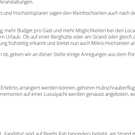
Veranstaltungen.
fis und Hochzeitsplaner sagen den Kleinhochzeiten auch nach
ung, mehr Budget pro Gast und mehr Möglichkeiten bei den Loc
 im Urlaub. Ob auf einer Berghütte oder am Strand oder gleich a
ng frühzeitig erkannt und bietet nun auch Mikro-Hochzeiten als 
ist, geben wir an dieser Stelle einige Anregungen aus dem Por
 Erlebnis arrangiert werden können, gehören Hubschrauberflüg
Zeremonien auf einer Luxusyacht werden genauso angeboten, wi
 „Fanditha“ sind auf Reethi Rah besonders beliebt, am Strand m