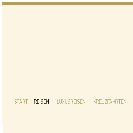
Zum
Inhalt
springen
START
REISEN
LUXUSREISEN
KREUZFAHRTEN