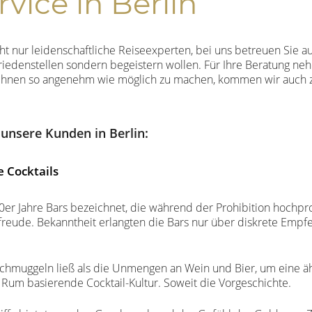
vice in Berlin
cht nur leidenschaftliche Reiseexperten, bei uns betreuen Sie a
friedenstellen sondern begeistern wollen. Für Ihre Beratung neh
s Ihnen so angenehm wie möglich zu machen, kommen wir auch zu
 unsere Kunden in Berlin:
e Cocktails
er Jahre Bars bezeichnet, die während der Prohibition hochpro
freude. Bekanntheit erlangten die Bars nur über diskrete Emp
 schmuggeln ließ als die Unmengen an Wein und Bier, um eine ä
d Rum basierende Cocktail-Kultur. Soweit die Vorgeschichte.