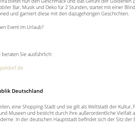
iffa bietet nun den Geschmack und das Gefühl der Goldenen Zwan
biler Bar, Musik und Deko für 2 Stunden, startet mit einer Bli
ioned und garniert diese mit den dazugehörigen Geschichten.
en Event im Urlaub?
 beraten Sie ausführlich:
speldorf.de
ublik Deutschland
iten, eine Shopping-Stadt und sie gilt als Weltstadt der Kultur,
 und Museen und besticht durch ihre außerordentliche Vielfalt a
derne. In der deutschen Hauptstadt befindet sich der Sitz der