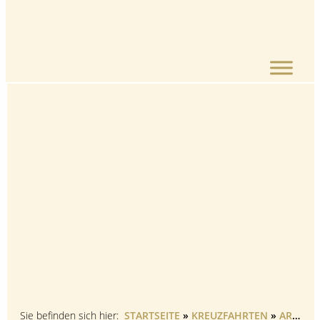
Inhalt
springen
Sie befinden sich hier:
STARTSEITE
»
KREUZFAHRTEN
»
AROSA